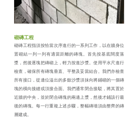
砌磚工程
砌磚工程指須按恰當次序進行的一系列工作，以在牆身位
置砌結一列一列有適當距離的磚塊。首先按基底闊度落
漿，然後逐塊把磚砌上，輕力按進沙漿。使用平水尺進行
檢查，確保所有磚塊垂直、平整及妥當結合。我們亦檢查
所有接口，從邊位溢出的多餘沙漿須抹向將鋪砌的一個磚
塊的橫向接縫或頂接合面。我們通常閉合接駁，將其置於
近牆的中央，並於閉合磚塊的兩邊上漿，然後才鋪該行最
後的磚塊。每一行重複上述步驟，整幅磚墻須由整齊的磚
層建成。