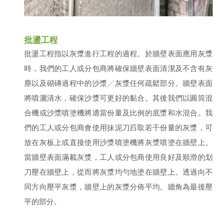
批盪工程
批盪工程指以灰漿進行工程的過程。於牆壁表面應用灰漿
時，我們的工人或分包商將確保牆壁表面清潔及不含有灰
塵以及砌磚過程中的沙漿╱灰漿任何疏鬆部分。牆壁表面
將噴灑清水，確保沙漿可更好的黏合。其後我們以圓筒混
合機或沙漿噴塗機將適當份量及比例的底漿和水混合。我
們的工人或分包商會使用抹泥刀舀取若干份量的灰漿，可
放在灰板上或直接使用沙漿噴塗機將灰漿噴塗在牆壁上。
當牆壁表面滿載灰漿，工人或分包商使用良好及順滑的划
刀壓在牆壁上，從而將灰漿均勻地塗在牆壁上。透過向不
同方向壓平灰漿，牆壁上的灰漿分佈平均。牆角為最後壓
平的部分。