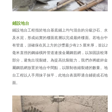
鋪設地台
鋪設地台工程指於地台基底鋪上均勻混合的分級沙石、水
及水泥，形成結實的樓面底層以完成最終樓面。若地台中
有管道，須確保在其上方的沙漿最少有2.5 厘米厚，並以2
毫米直徑的鋼線橫跨管道連接金屬鋼筋網，以加固該較薄
部分，避免出現裂縫。為提高抗裂能力，我們亦將鍍鋅金
屬鋼筋網放置於地台中間點，以限制收縮裂縫的數量。地
台工程以人手用抹子抹平，此地台表面即適合鋪瓷或石地
面。