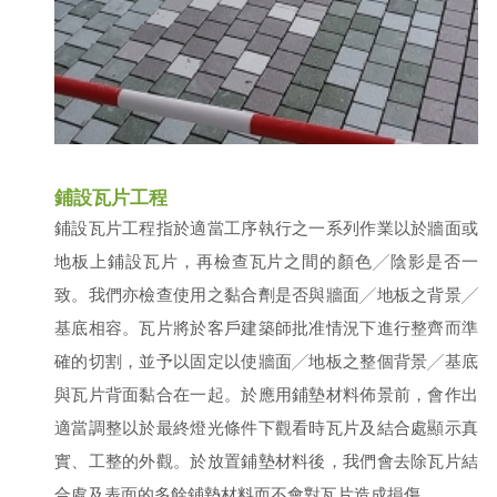
鋪設瓦片工程
鋪設瓦片工程指於適當工序執行之一系列作業以於牆面或
地板上鋪設瓦片，再檢查瓦片之間的顏色╱陰影是否一
致。我們亦檢查使用之黏合劑是否與牆面╱地板之背景╱
基底相容。瓦片將於客戶建築師批准情況下進行整齊而準
確的切割，並予以固定以使牆面╱地板之整個背景╱基底
與瓦片背面黏合在一起。於應用鋪墊材料佈景前，會作出
適當調整以於最終燈光條件下觀看時瓦片及結合處顯示真
實、工整的外觀。於放置鋪墊材料後，我們會去除瓦片結
合處及表面的多餘鋪墊材料而不會對瓦片造成損傷。