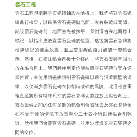
雲石工程
雲石工程即指將雲石瓷磚鋪設在地板上。我們將對雲石瓷
磚進行檢查，以確保雲石瓷磚拋光面上沒有裂縫或間隙。
鋪設雲石瓷磚前，地面會先被抹平。我們還會在地面標上
標記，以指出應放置雲石瓷磚的位置。然後將雲石瓷磚將
根據標記的圖案放置，並且使用鋸齒鏝刀施加一層黏合
劑。然後，在塗抹黏合劑後十分鐘內，將雲石瓷磚牢固地
放在黏合劑上。我們將使用定位膠粒將雲石瓷磚放置在適
當位置，並使用切瓷鋸切割雲石瓷磚以適合沿著牆壁的邊
緣，以便減少雲石瓷磚在切割時破碎的風險。此過程會重
複直至將所有特殊尺寸的雲石瓷磚切割並放上黏合劑上。
雲石瓷磚之間的任何多餘的黏合劑會被除去及雲石瓷磚會
在不受干擾的情況下放置至少二十四小時以使黏合劑乾
透。然後我們會覆蓋雲石瓷磚，並用沙漿填充雲石瓷磚之
間的空位。